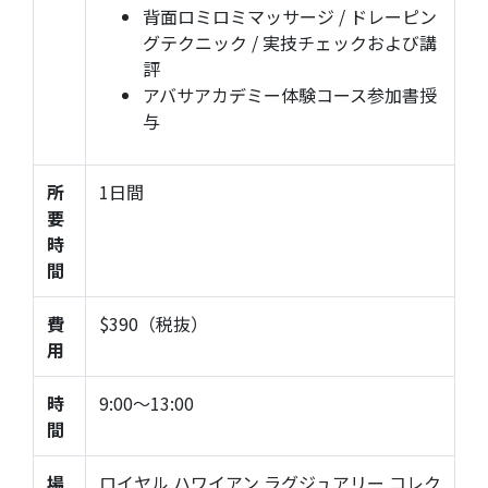
背面ロミロミマッサージ / ドレーピン
グテクニック / 実技チェックおよび講
評
アバサアカデミー体験コース参加書授
与
所
1日間
要
時
間
費
$390（税抜）
用
時
9:00〜13:00
間
場
ロイヤル ハワイアン ラグジュアリー コレク