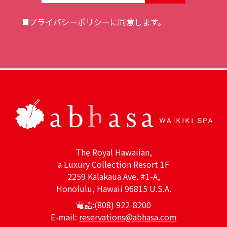
Email Address:
プライバシーポリシー
に同意します。
The Royal Hawaiian,
a Luxury Collection Resort 1F
2259 Kalakaua Ave. #1-A,
Honolulu, Hawaii 96815 U.S.A.
電話:(808) 922-8200
E-mail:
reservations@abhasa.com