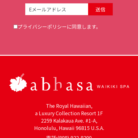
Email Address:
プライバシーポリシー
に同意します。
The Royal Hawaiian,
a Luxury Collection Resort 1F
2259 Kalakaua Ave. #1-A,
Honolulu, Hawaii 96815 U.S.A.
電話:(808) 922-8200